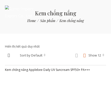
Kem chống nắng
Home
/
Sản phẩm
/
Kem chống nắng
Hiển thị kết quả duy nhất
Sort by Default
Show 12
Kem chống nắng Applebee Daily UV Suncream SPF50+ PA+++