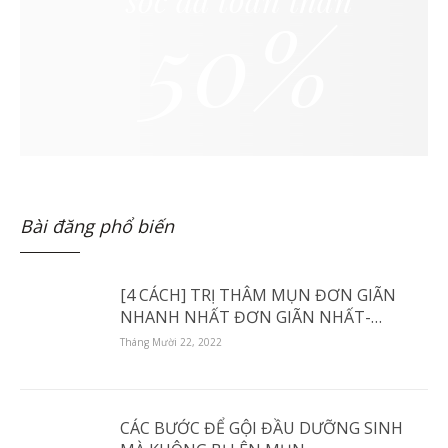
50%
Bài đăng phổ biến
[4 CÁCH] TRỊ THÂM MỤN ĐƠN GIÃN
NHANH NHẤT ĐƠN GIÃN NHẤT-
TRONG SKINCARE TẠI NHÀ.
Tháng Mười 22, 2022
CÁC BƯỚC ĐỂ GỘI ĐẦU DƯỠNG SINH