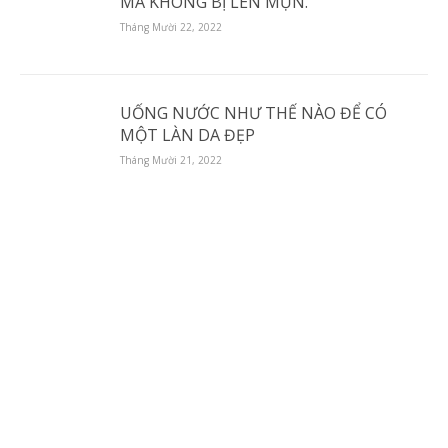
MÀ KHÔNG BỊ LÊN MỤN.
Tháng Mười 22, 2022
UỐNG NƯỚC NHƯ THẾ NÀO ĐỂ CÓ
MỘT LÀN DA ĐẸP
Tháng Mười 21, 2022
Công ty TNHH XNK Sumo
Công ty TNHH XNK Sumo là công ty chuyên xuất