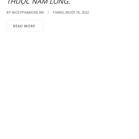
THUỘC NẰM LÒNG.
BY
NICKYPHAMONLINE
THÁNG MƯỜI 19, 2022
READ MORE
TIN TỨC & KINH DOANH MỚI NHẤT