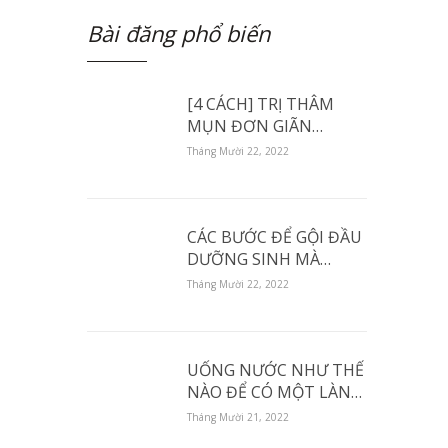
Bài đăng phổ biến
[4 CÁCH] TRỊ THÂM
MỤN ĐƠN GIÃN
NHANH NHẤT ĐƠN
Tháng Mười 22, 2022
GIÃN NHẤT- TRONG
SKINCARE TẠI NHÀ.
CÁC BƯỚC ĐỂ GỘI ĐẦU
DƯỠNG SINH MÀ
KHÔNG BỊ LÊN MỤN.
Tháng Mười 22, 2022
UỐNG NƯỚC NHƯ THẾ
NÀO ĐỂ CÓ MỘT LÀN
DA ĐẸP
Tháng Mười 21, 2022