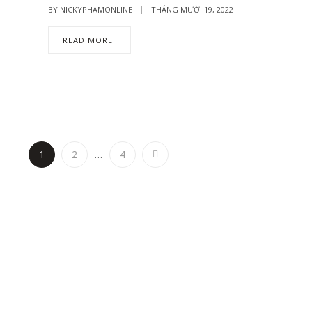
BY
NICKYPHAMONLINE
THÁNG MƯỜI 19, 2022
READ MORE
1
2
…
4
CHÍNH SÁCH
SẢN PHẨM
XEM 
CHÚNG TÔI LÀ AI?
BÔNG TẨY TRANG
CHÍNH SÁCH BẢO MẬT
CHĂM SÓC DA