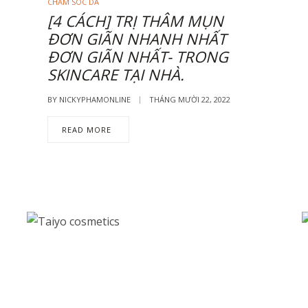
CHĂM SÓC DA
[4 CÁCH] TRỊ THÂM MỤN
ĐƠN GIÃN NHANH NHẤT
ĐƠN GIÃN NHẤT- TRONG
SKINCARE TẠI NHÀ.
BY
NICKYPHAMONLINE
THÁNG MƯỜI 22, 2022
READ MORE