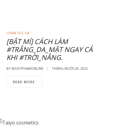
CHĂM SÓC DA
[BẬT MÍ] CÁCH LÀM
#TRẮNG_DA_MẶT NGAY CẢ
KHI #TRỜI_NẮNG.
BY
NICKYPHAMONLINE
THÁNG MƯỜI 20, 2022
READ MORE