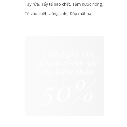
Tẩy rửa
Tẩy tế bào chết
Tắm nước nóng
Tế vào chết
Uống cafe
Đắp mặt nạ
Giảm giá sản
phẩm chăm sóc
da toàn thân
50%