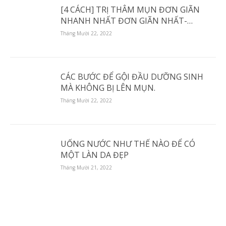
[4 CÁCH] TRỊ THÂM MỤN ĐƠN GIÃN
NHANH NHẤT ĐƠN GIÃN NHẤT-
TRONG SKINCARE TẠI NHÀ.
Tháng Mười 22, 2022
CÁC BƯỚC ĐỂ GỘI ĐẦU DƯỠNG SINH
MÀ KHÔNG BỊ LÊN MỤN.
Tháng Mười 22, 2022
UỐNG NƯỚC NHƯ THẾ NÀO ĐỂ CÓ
MỘT LÀN DA ĐẸP
Tháng Mười 21, 2022