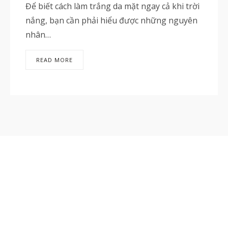
Để biết cách làm trắng da mặt ngay cả khi trời
nắng, bạn cần phải hiểu được những nguyên
nhân…
READ MORE
Công ty TNHH XNK Sumo
Công ty TNHH XNK Sumo là công ty chuyên xuất
nhập khẩu các sản phẩm làm đẹp,hoạt động
trên cơ sở nhà phân phối độc quyền, và mua
hàng trực tiếp từ nhà cung cấp mà không phải