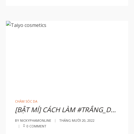
CHĂM SÓC DA
[BẬT MÍ] CÁCH LÀM #TRẮNG_DA_MẶT NGAY CẢ KHI #TRỜI_NẮNG.
BY
NICKYPHAMONLINE
THÁNG MƯỜI 20, 2022
0 COMMENT