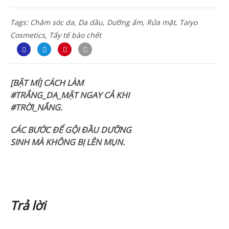
Tags:
Chăm sóc da
,
Da dầu
,
Dưỡng ẩm
,
Rửa mặt
,
Taiyo
Cosmetics
,
Tẩy tế bào chết
[BẬT MÍ] CÁCH LÀM
#TRẮNG_DA_MẶT NGAY CẢ KHI
#TRỜI_NẮNG.
CÁC BƯỚC ĐỂ GỘI ĐẦU DƯỠNG
SINH MÀ KHÔNG BỊ LÊN MỤN.
Trả lời